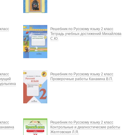
класс
Решебник по Русскому языку 2 класс
Тетрадь учебных достижений Михайлова
С.Ю.
класс
Решебник по Русскому языку 2 класс
екущий
Проверочные работы Канакина В.П.
Курлыгина
класс
Решебник по Русскому языку 2 класс
Канакина
Контрольные и диагностические работы
Желтовская Л.Я.