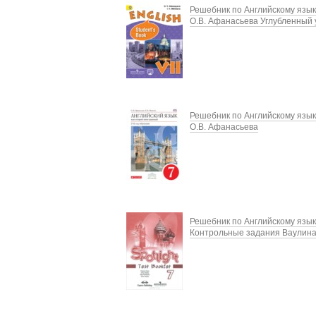
Решебник по Английскому язык
О.В. Афанасьева Углубленный 
Решебник по Английскому язык
О.В. Афанасьева
Решебник по Английскому язык
Контрольные задания Ваулина