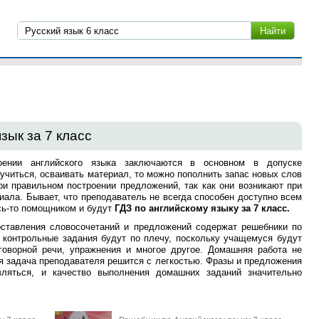
зык за 7 класс
оении английского языка заключаются в основном в допуске
учиться, осваивать материал, то можно пополнить запас новых слов
ри правильном построении предложений, так как они возникают при
ала. Бывает, что преподаватель не всегда способен доступно всем
сь-то помощником и будут
ГДЗ по английскому языку за 7 класс.
оставления словосочетаний и предложений содержат решебники по
 контрольные задания будут по плечу, поскольку учащемуся будут
оворной речи, упражнения и многое другое. Домашняя работа не
я задача преподавателя решится с легкостью. Фразы и предложения
вляться, и качество выполнения домашних заданий значительно