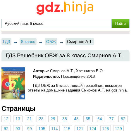
ГДЗ
8 класс
ОБЖ
Смирнов А.Т.
ГДЗ Решебник ОБЖ за 8 класс Смирнов А.Т.
Авторы:
Смирнов А.Т., Хренников Б.О.
Издательство:
Просвещение 2018
ГДЗ ОБЖ за 8 класс, онлайн решебник, посмотри
ответы на домашние задания Смирнов А.Т. на gdz.ninja.
Страницы
12
13
21
28
29
38
48
55
64
77
82
92
93
99
105
114
115
121
124
125
129