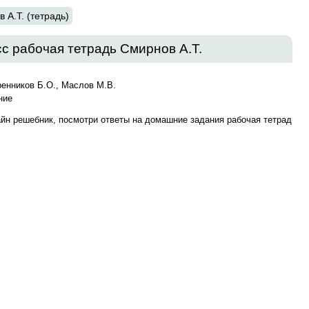
 А.Т. (тетрадь)
с рабочая тетрадь Смирнов А.Т.
ренников Б.О., Маслов М.В.
ние
айн решебник, посмотри ответы на домашние задания рабочая тетрадь