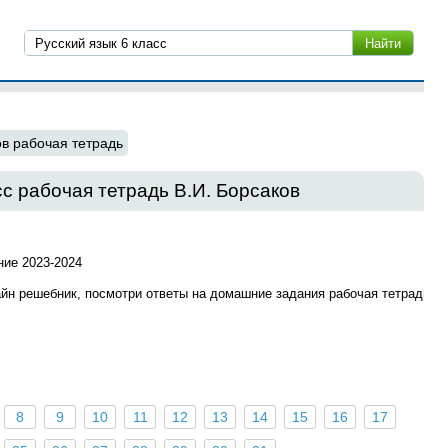
в рабочая тетрадь
с рабочая тетрадь В.И. Борсаков
ие 2023-2024
айн решебник, посмотри ответы на домашние задания рабочая тетрадь
8
9
10
11
12
13
14
15
16
17