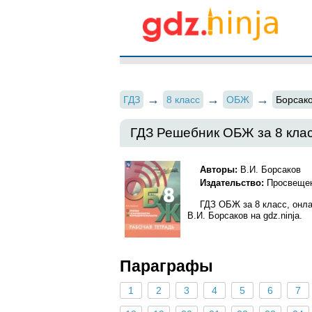
ГДЗ
8 класс
ОБЖ
Борсако
ГДЗ Решебник ОБЖ за 8 клас
Авторы:
В.И. Борсаков
Издательство:
Просвещен
ГДЗ ОБЖ за 8 класс, онл
В.И. Борсаков на gdz.ninja.
Параграфы
1
2
3
4
5
6
7