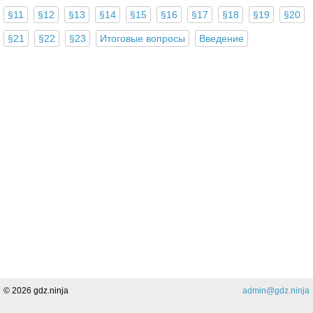
§11
§12
§13
§14
§15
§16
§17
§18
§19
§20
§21
§22
§23
Итоговые вопросы
Введение
Поделиться
© 2026 gdz.ninja
admin@gdz.ninja