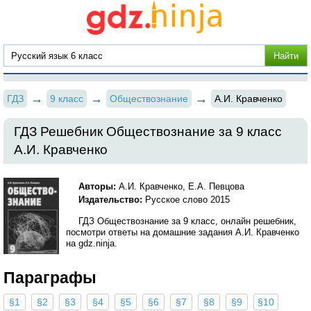
ГДЗ
9 класс
Обществознание
А.И. Кравченко
ГДЗ Решебник Обществознание за 9 класс
А.И. Кравченко
Авторы:
А.И. Кравченко, Е.А. Певцова
Издательство:
Русское слово 2015
ГДЗ Обществознание за 9 класс, онлайн решебник,
посмотри ответы на домашние задания А.И. Кравченко
на gdz.ninja.
Параграфы
§1
§2
§3
§4
§5
§6
§7
§8
§9
§10