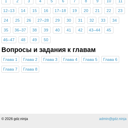
1
2
3
4
5
6
7
8
9
10
11
12–13
14
15
16
17–18
19
20
21
22
23
24
25
26
27–28
29
30
31
32
33
34
35
36–37
38
39
40
41
42
43–44
45
46–47
48
49
50
Вопросы и задания к главам
Глава 1
Глава 2
Глава 3
Глава 4
Глава 5
Глава 6
Глава 7
Глава 8
Поделиться
© 2026 gdz.ninja
admin@gdz.ninja