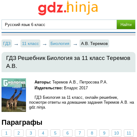
ГДЗ
11 класс
Биология
А.В. Теремов
ГДЗ Решебник Биология за 11 класс Теремов
А.В.
Авторы:
Теремов А.В., Петросова Р.А.
Издательство:
Владос 2017
ГДЗ Биология за 11 класс, онлайн решебник,
посмотри ответы на домашние задания Теремов А.В. на
gdz.ninja.
Параграфы
1
2
3
4
5
6
7
8
9
10
11