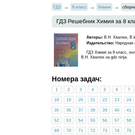
ГДЗ
8 класс
Химия
сборн
ГДЗ Решебник Химия за 8 кл
Авторы:
В.Н. Хвалюк, В.
Издательство:
Народная 
ГДЗ Химия за 8 класс, он
В.Н. Хвалюк на gdz.ninja.
Номера задач:
1
2
3
4
5
6
7
18
19
20
21
22
23
24
35
36
37
38
39
40
41
52
53
54
55
56
57
58
69
70
71
72
73
74
75