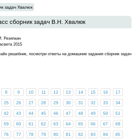
ик задач Хвалюк
асс сборник задач В.Н. Хвалюк
И. Резяпкин
асвета 2015
лайн решебник, посмотри ответы на домашние задания сборник задач
8
9
10
11
12
13
14
15
16
17
25
26
27
28
29
30
31
32
33
34
42
43
44
45
46
47
48
49
50
51
59
60
61
62
63
64
65
66
67
68
76
77
78
79
80
81
82
83
84
85