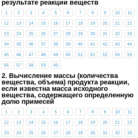
результате реакции веществ
1
2
3
4
5
6
7
8
9
10
11
12
13
14
15
16
17
18
19
20
21
22
23
24
25
26
27
28
29
30
31
32
33
34
35
36
37
38
39
40
41
42
43
44
45
46
47
48
49
50
51
52
53
54
55
56
57
58
59
60
2. Вычисление массы (количества
вещества, объема) продукта реакции,
если известна масса исходного
вещества, содержащего определенную
долю примесей
1
2
3
4
5
6
7
8
9
10
11
12
13
14
15
16
17
18
19
20
21
22
23
24
25
26
27
28
29
30
31
32
33