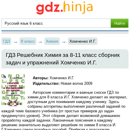
ГДЗ
8 класс
Химия
Хомченко И.Г.
ГДЗ Решебник Химия за 8‐11 класс сборник
задач и упражнений Хомченко И.Г.
Авторы:
Хомченко И.Г.
Издательство:
Новая волна 2009
Авторские комментарии и важные сноски ГДЗ по
химии для 8 класса И.Г. Хомченко делают их материал,
доступным для понимания каждому ученику. Здесь
собраны алгоритмы выполнения различный заданий по
каждой теме базового учебника (от простых примеров до задач
продвинутого уровня). Этот сборник делает возможной домашнюю
проработку каждой задачки. Лаконичные пояснения к каждому
решению значительно выделяют решебник по химии 8 класса И.
Г.Хомченко среди подобных пособий. Прибегая к подсказкам