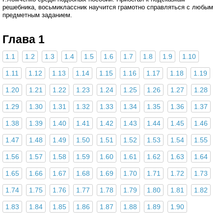
решебника, восьмиклассник научится грамотно справляться с любым
предметным заданием.
Глава 1
1.1
1.2
1.3
1.4
1.5
1.6
1.7
1.8
1.9
1.10
1.11
1.12
1.13
1.14
1.15
1.16
1.17
1.18
1.19
1.20
1.21
1.22
1.23
1.24
1.25
1.26
1.27
1.28
1.29
1.30
1.31
1.32
1.33
1.34
1.35
1.36
1.37
1.38
1.39
1.40
1.41
1.42
1.43
1.44
1.45
1.46
1.47
1.48
1.49
1.50
1.51
1.52
1.53
1.54
1.55
1.56
1.57
1.58
1.59
1.60
1.61
1.62
1.63
1.64
1.65
1.66
1.67
1.68
1.69
1.70
1.71
1.72
1.73
1.74
1.75
1.76
1.77
1.78
1.79
1.80
1.81
1.82
1.83
1.84
1.85
1.86
1.87
1.88
1.89
1.90