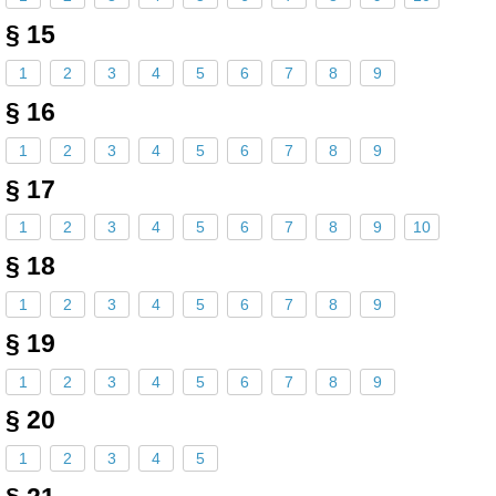
§ 15
1
2
3
4
5
6
7
8
9
§ 16
1
2
3
4
5
6
7
8
9
§ 17
1
2
3
4
5
6
7
8
9
10
§ 18
1
2
3
4
5
6
7
8
9
§ 19
1
2
3
4
5
6
7
8
9
§ 20
1
2
3
4
5