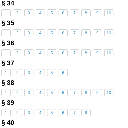
§ 34
1
2
3
4
5
6
7
8
9
10
§ 35
1
2
3
4
5
6
7
8
9
10
§ 36
1
2
3
4
5
6
7
8
9
10
§ 37
1
2
3
4
5
6
§ 38
1
2
3
4
5
6
7
8
9
10
§ 39
1
2
3
4
5
6
7
8
§ 40