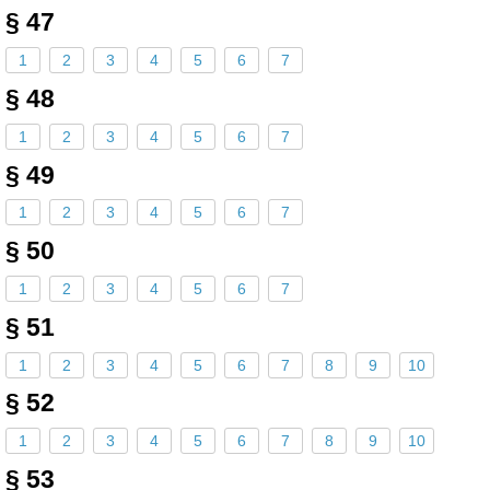
§ 47
1
2
3
4
5
6
7
§ 48
1
2
3
4
5
6
7
§ 49
1
2
3
4
5
6
7
§ 50
1
2
3
4
5
6
7
§ 51
1
2
3
4
5
6
7
8
9
10
§ 52
1
2
3
4
5
6
7
8
9
10
§ 53