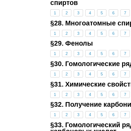
спиртов
1
2
3
4
5
6
7
§28. Многоатомные сп
1
2
3
4
5
6
7
§29. Фенолы
1
2
3
4
5
6
7
§30. Гомологические р
1
2
3
4
5
6
7
§31. Химические свойст
1
2
3
4
5
6
7
§32. Получение карбон
1
2
3
4
5
6
7
§33. Гомологический р