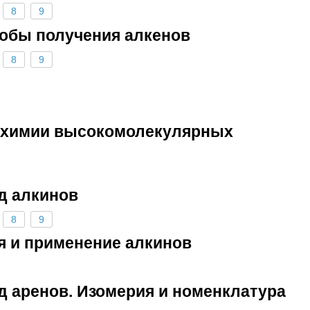
8
9
собы получения алкенов
8
9
я химии высокомолекулярных
яд алкинов
8
9
я и применение алкинов
д аренов. Изомерия и номенклатура