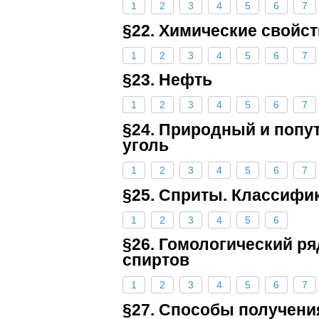
1
2
3
4
5
6
7
§22. Химические свойс
1
2
3
4
5
6
7
§23. Нефть
1
2
3
4
5
6
7
§24. Природный и попу
уголь
1
2
3
4
5
6
7
§25. Сприты. Классифи
1
2
3
4
5
6
§26. Гомологический р
спиртов
1
2
3
4
5
6
7
§27. Способы получен