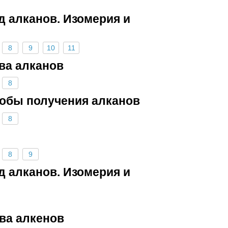
д алканов. Изомерия и
8
9
10
11
ва алканов
8
собы получения алканов
8
8
9
д алканов. Изомерия и
тва алкенов