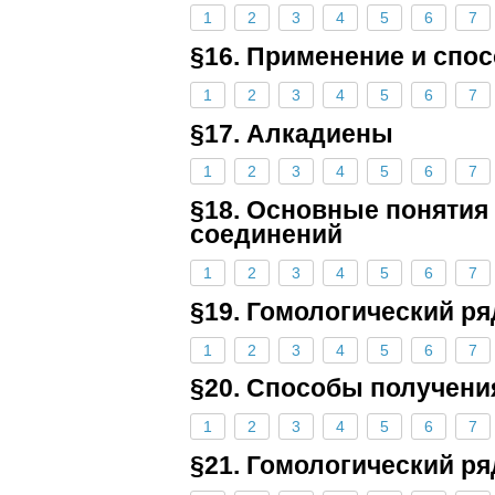
1
2
3
4
5
6
7
§16. Применение и спо
1
2
3
4
5
6
7
§17. Алкадиены
1
2
3
4
5
6
7
§18. Основные поняти
соединений
1
2
3
4
5
6
7
§19. Гомологический р
1
2
3
4
5
6
7
§20. Способы получени
1
2
3
4
5
6
7
§21. Гомологический ря