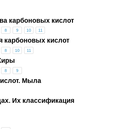
тва карбоновых кислот
8
9
10
11
я карбоновых кислот
8
10
11
Жиры
8
9
кислот. Мыла
дах. Их классификация