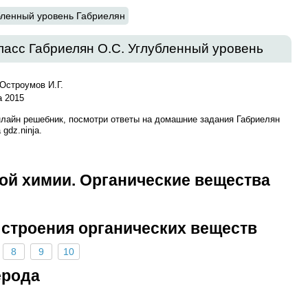
бленный уровень Габриелян
ласс Габриелян О.С. Углубленный уровень
Остроумов И.Г.
 2015
нлайн решебник, посмотри ответы на домашние задания Габриелян
gdz.ninja.
кой химии. Органические вещества
 строения органических веществ
8
9
10
ерода