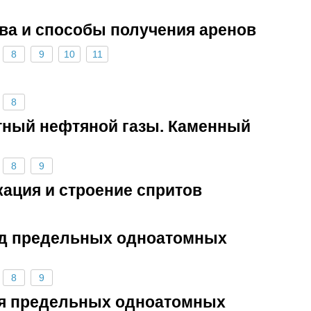
тва и способы получения аренов
8
9
10
11
8
тный нефтяной газы. Каменный
8
9
кация и строение спритов
яд предельных одноатомных
8
9
ия предельных одноатомных