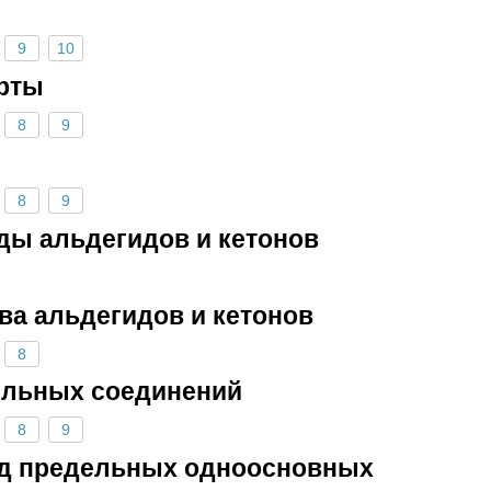
9
10
ирты
8
9
8
9
яды альдегидов и кетонов
ва альдегидов и кетонов
8
ильных соединений
8
9
яд предельных одноосновных