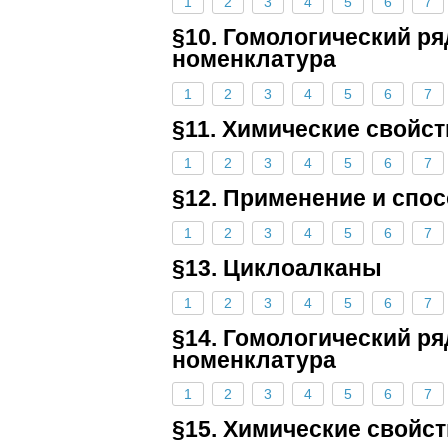
1
2
3
4
5
6
7
§10. Гомологический ря
номенклатура
1
2
3
4
5
6
7
§11. Химические свойст
1
2
3
4
5
6
7
§12. Применение и спо
1
2
3
4
5
6
7
§13. Циклоалканы
1
2
3
4
5
6
7
§14. Гомологический ря
номенклатура
1
2
3
4
5
6
7
§15. Химические свойс