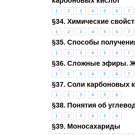
карбоновых кислот
1
2
3
4
5
6
7
§34. Химические свойс
1
2
3
4
5
6
7
§35. Способы получени
1
2
3
4
5
6
7
§36. Сложные эфиры. 
1
2
3
4
5
6
7
§37. Соли карбоновых 
1
2
3
4
5
6
§38. Понятия об углево
1
2
3
4
5
6
§39. Моносахариды