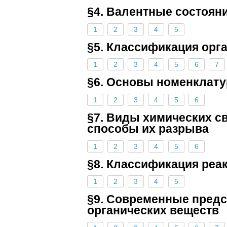
§4. Валентные состоян
1
2
3
4
5
§5. Классификация орг
1
2
3
4
5
6
7
§6. Основы номенклату
1
2
3
4
5
6
§7. Виды химических св
способы их разрыва
1
2
3
4
5
6
§8. Классификация реа
1
2
3
4
5
§9. Современные предс
органических веществ