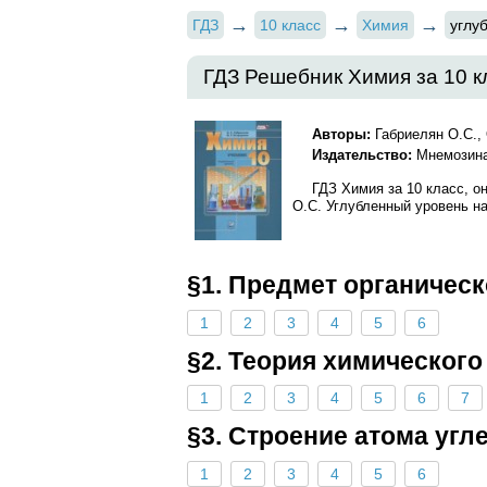
ГДЗ
10 класс
Химия
углу
ГДЗ Решебник Химия за 10 к
Авторы:
Габриелян О.С., 
Издательство:
Мнемозина
ГДЗ Химия за 10 класс, о
О.С. Углубленный уровень на 
§1. Предмет органичес
1
2
3
4
5
6
§2. Теория химического
1
2
3
4
5
6
7
§3. Строение атома угл
1
2
3
4
5
6