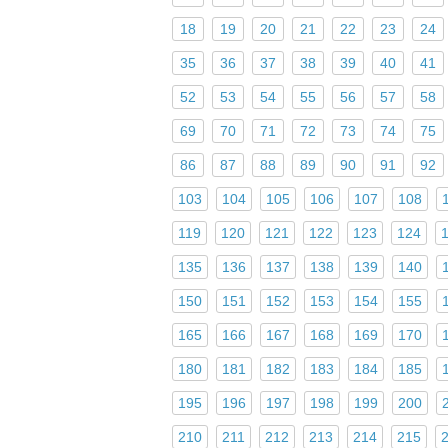
18
19
20
21
22
23
24
35
36
37
38
39
40
41
52
53
54
55
56
57
58
69
70
71
72
73
74
75
86
87
88
89
90
91
92
103
104
105
106
107
108
119
120
121
122
123
124
135
136
137
138
139
140
150
151
152
153
154
155
165
166
167
168
169
170
180
181
182
183
184
185
195
196
197
198
199
200
210
211
212
213
214
215