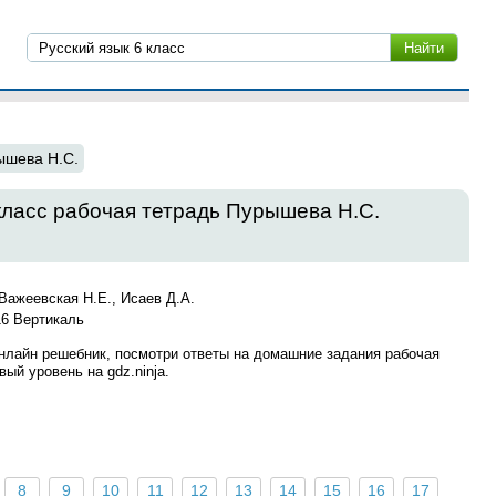
ышева Н.С.
класс рабочая тетрадь Пурышева Н.С.
Важеевская Н.Е., Исаев Д.А.
6 Вертикаль
онлайн решебник, посмотри ответы на домашние задания рабочая
ый уровень на gdz.ninja.
8
9
10
11
12
13
14
15
16
17