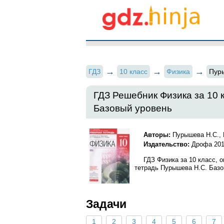
ГДЗ
10 класс
Физика
Пур
ГДЗ Решебник Физика за 10 
Базовый уровень
Авторы:
Пурышева Н.С., 
Издательство:
Дрофа 201
ГДЗ Физика за 10 класс, 
тетрадь Пурышева Н.С. Базов
Задачи
1
2
3
4
5
6
7