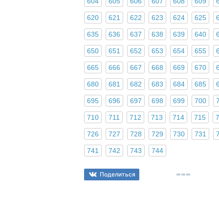
604
605
606
607
608
609
620
621
622
623
624
625
635
636
637
638
639
640
650
651
652
653
654
655
665
666
667
668
669
670
680
681
682
683
684
685
695
696
697
698
699
700
710
711
712
713
714
715
726
727
728
729
730
731
741
742
743
744
Поделиться