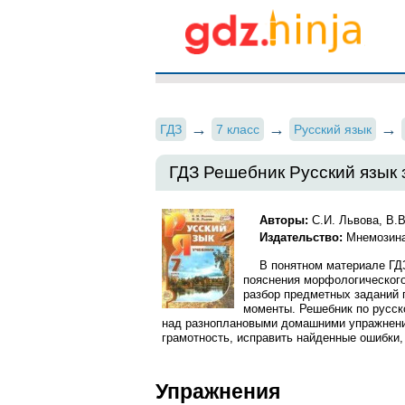
ГДЗ
7 класс
Русский язык
ГДЗ Решебник Русский язык з
Авторы:
С.И. Львова, В.В
Издательство:
Мнемозина
В понятном материале ГД
пояснения морфологического
разбор предметных заданий
моменты. Решебник по русско
над разноплановыми домашними упражнения
грамотность, исправить найденные ошибки,
Упражнения