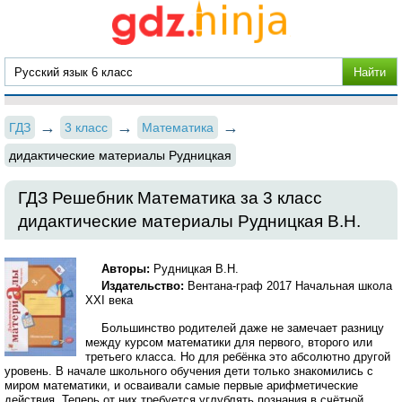
ГДЗ
3 класс
Математика
дидактические материалы Рудницкая
ГДЗ Решебник Математика за 3 класс
дидактические материалы Рудницкая В.Н.
Авторы:
Рудницкая В.Н.
Издательство:
Вентана-граф 2017 Начальная школа
XXI века
Большинство родителей даже не замечает разницу
между курсом математики для первого, второго или
третьего класса. Но для ребёнка это абсолютно другой
уровень. В начале школьного обучения дети только знакомились с
миром математики, и осваивали самые первые арифметические
действия. Теперь от них требуется углублять познания в счётной