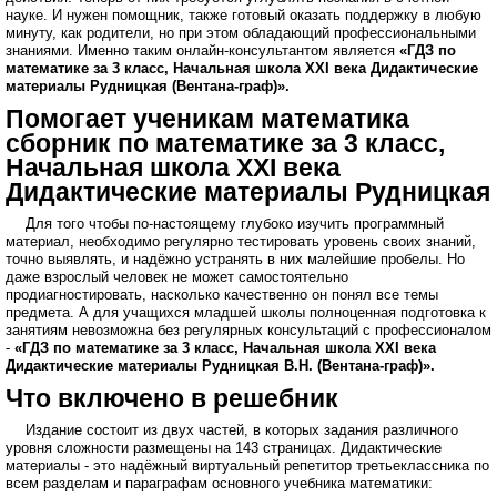
науке. И нужен помощник, также готовый оказать поддержку в любую
минуту, как родители, но при этом обладающий профессиональными
знаниями. Именно таким онлайн-консультантом является
«ГДЗ по
математике за 3 класс, Начальная школа XXI века Дидактические
материалы Рудницкая (Вентана-граф)».
Помогает ученикам математика
сборник по математике за 3 класс,
Начальная школа XXI века
Дидактические материалы Рудницкая
Для того чтобы по-настоящему глубоко изучить программный
материал, необходимо регулярно тестировать уровень своих знаний,
точно выявлять, и надёжно устранять в них малейшие пробелы. Но
даже взрослый человек не может самостоятельно
продиагностировать, насколько качественно он понял все темы
предмета. А для учащихся младшей школы полноценная подготовка к
занятиям невозможна без регулярных консультаций с профессионалом
-
«ГДЗ по математике за 3 класс, Начальная школа XXI века
Дидактические материалы Рудницкая В.Н. (Вентана-граф)».
Что включено в решебник
Издание состоит из двух частей, в которых задания различного
уровня сложности размещены на 143 страницах. Дидактические
материалы - это надёжный виртуальный репетитор третьеклассника по
всем разделам и параграфам основного учебника математики: