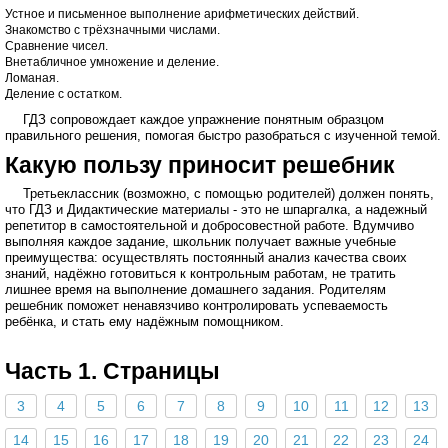
Устное и письменное выполнение арифметических действий.
Знакомство с трёхзначными числами.
Сравнение чисел.
Внетабличное умножение и деление.
Ломаная.
Деление с остатком.
ГДЗ сопровождает каждое упражнение понятным образцом
правильного решения, помогая быстро разобраться с изученной темой.
Какую пользу приносит решебник
Третьеклассник (возможно, с помощью родителей) должен понять,
что ГДЗ и Дидактические материалы - это не шпаргалка, а надежный
репетитор в самостоятельной и добросовестной работе. Вдумчиво
выполняя каждое задание, школьник получает важные учебные
преимущества: осуществлять постоянный анализ качества своих
знаний, надёжно готовиться к контрольным работам, не тратить
лишнее время на выполнение домашнего задания. Родителям
решебник поможет ненавязчиво контролировать успеваемость
ребёнка, и стать ему надёжным помощником.
Часть 1. Страницы
3
4
5
6
7
8
9
10
11
12
13
14
15
16
17
18
19
20
21
22
23
24