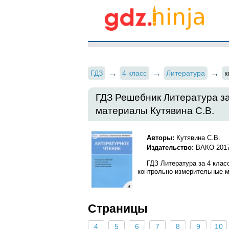
ГДЗ
4 класс
Литература
к
ГДЗ Решебник Литература за
материалы Кутявина С.В.
Авторы:
Кутявина С.В.
Издательство:
ВАКО 201
ГДЗ Литература за 4 клас
контрольно-измерительные ма
Страницы
4
5
6
7
8
9
10