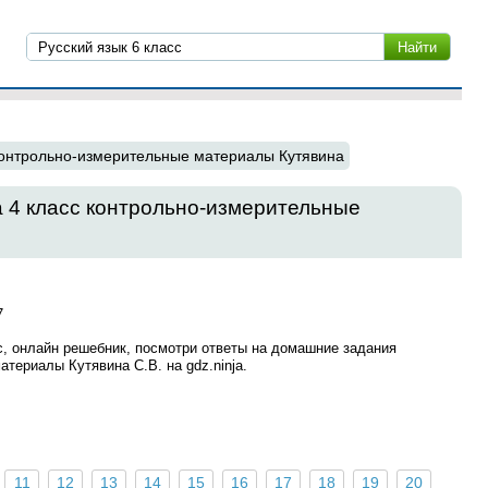
онтрольно-измерительные материалы Кутявина
 4 класс контрольно-измерительные
7
с, онлайн решебник, посмотри ответы на домашние задания
териалы Кутявина С.В. на gdz.ninja.
11
12
13
14
15
16
17
18
19
20