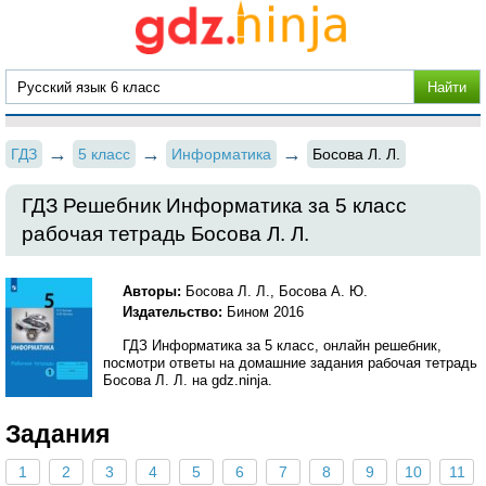
ГДЗ
5 класс
Информатика
Босова Л. Л.
ГДЗ Решебник Информатика за 5 класс
рабочая тетрадь Босова Л. Л.
Авторы:
Босова Л. Л., Босова А. Ю.
Издательство:
Бином 2016
ГДЗ Информатика за 5 класс, онлайн решебник,
посмотри ответы на домашние задания рабочая тетрадь
Босова Л. Л. на gdz.ninja.
Задания
1
2
3
4
5
6
7
8
9
10
11