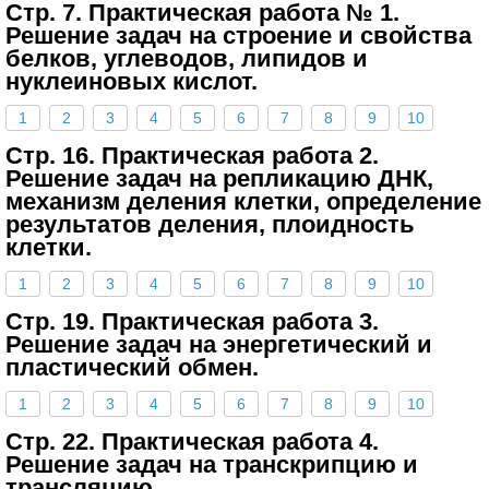
Стр. 7. Практическая работа № 1.
Решение задач на строение и свойства
белков, углеводов, липидов и
нуклеиновых кислот.
1
2
3
4
5
6
7
8
9
10
Стр. 16. Практическая работа 2.
Решение задач на репликацию ДНК,
механизм деления клетки, определение
результатов деления, плоидность
клетки.
1
2
3
4
5
6
7
8
9
10
Стр. 19. Практическая работа 3.
Решение задач на энергетический и
пластический обмен.
1
2
3
4
5
6
7
8
9
10
Стр. 22. Практическая работа 4.
Решение задач на транскрипцию и
трансляцию.