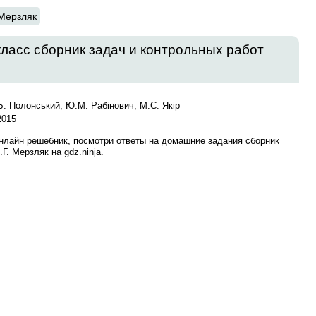
 Мерзляк
класс сборник задач и контрольных работ
Б. Полонський, Ю.М. Рабінович, М.С. Якір
2015
онлайн решебник, посмотри ответы на домашние задания сборник
Г. Мерзляк на gdz.ninja.