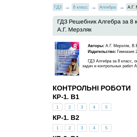
ГДЗ
8 класс
Алгебра
А.Г.
ГДЗ Решебник Алгебра за 8 
А.Г. Мерзляк
Авторы:
А.Г. Мерзляк, В.
Издательство:
Гимназия 
ГДЗ Алгебра за 8 класс, 
задач и контрольных работ А.
КОНТРОЛЬНІ РОБОТИ
КР-1. В1
1
2
3
4
5
КР-1. В2
1
2
3
4
5