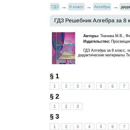
ГДЗ
8 класс
Алгебра
дида
ГДЗ Решебник Алгебра за 8 
Авторы:
Ткачева М.В., Ф
Издательство:
Просвеще
ГДЗ Алгебра за 8 класс, 
дидактические материалы Тка
§ 1
1
2
3
4
5
6
7
§ 2
1
2
3
§ 3
1
2
3
4
5
6
7