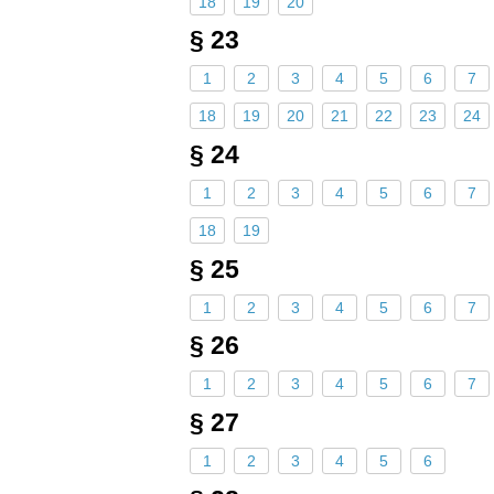
18
19
20
§ 23
1
2
3
4
5
6
7
18
19
20
21
22
23
24
§ 24
1
2
3
4
5
6
7
18
19
§ 25
1
2
3
4
5
6
7
§ 26
1
2
3
4
5
6
7
§ 27
1
2
3
4
5
6