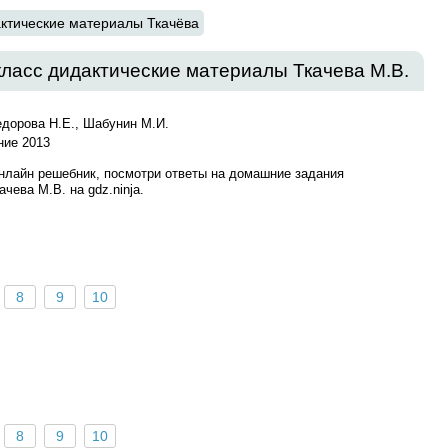
ктические материалы Ткачёва
класс дидактические материалы Ткачева М.В.
едорова Н.Е., Шабунин М.И.
ние 2013
онлайн решебник, посмотри ответы на домашние задания
чева М.В. на gdz.ninja.
8
9
10
8
9
10