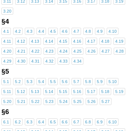
3.11
3.12
3.13
3.14
3.15
3.16
3.17
3.18
3.19
3.20
§4
4.1
4.2
4.3
4.4
4.5
4.6
4.7
4.8
4.9
4.10
4.11
4.12
4.13
4.14
4.15
4.16
4.17
4.18
4.19
4.20
4.21
4.22
4.23
4.24
4.25
4.26
4.27
4.28
4.29
4.30
4.31
4.32
4.33
4.34
§5
5.1
5.2
5.3
5.4
5.5
5.6
5.7
5.8
5.9
5.10
5.11
5.12
5.13
5.14
5.15
5.16
5.17
5.18
5.19
5.20
5.21
5.22
5.23
5.24
5.25
5.26
5.27
§6
6.1
6.2
6.3
6.4
6.5
6.6
6.7
6.8
6.9
6.10