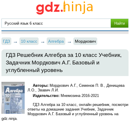
ГДЗ
10 класс
Алгебра
Мордкович
ГДЗ Решебник Алгебра за 10 класс Учебник,
Задачник Мордкович А.Г. Базовый и
углубленный уровень
Авторы:
Мордкович А.Г., Семенов П. В., Денищева
Л.О., Звавич Л.И.
Издательство:
Мнемозина 2016-2021
ГДЗ Алгебра за 10 класс, онлайн решебник, посмотри
ответы на домашние задания Учебник, Задачник
Мордкович А.Г. Базовый и углубленный уровень на
gdz.ninja.