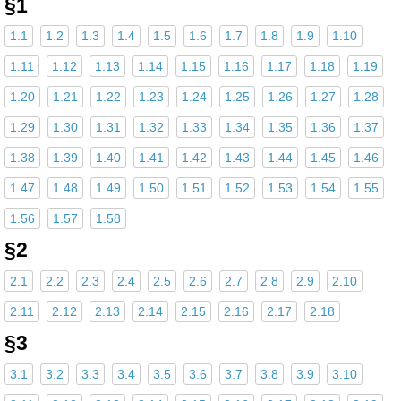
§1
1.1
1.2
1.3
1.4
1.5
1.6
1.7
1.8
1.9
1.10
1.11
1.12
1.13
1.14
1.15
1.16
1.17
1.18
1.19
1.20
1.21
1.22
1.23
1.24
1.25
1.26
1.27
1.28
1.29
1.30
1.31
1.32
1.33
1.34
1.35
1.36
1.37
1.38
1.39
1.40
1.41
1.42
1.43
1.44
1.45
1.46
1.47
1.48
1.49
1.50
1.51
1.52
1.53
1.54
1.55
1.56
1.57
1.58
§2
2.1
2.2
2.3
2.4
2.5
2.6
2.7
2.8
2.9
2.10
2.11
2.12
2.13
2.14
2.15
2.16
2.17
2.18
§3
3.1
3.2
3.3
3.4
3.5
3.6
3.7
3.8
3.9
3.10