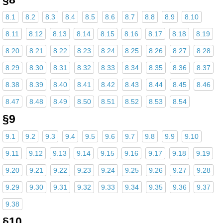
8.1
8.2
8.3
8.4
8.5
8.6
8.7
8.8
8.9
8.10
8.11
8.12
8.13
8.14
8.15
8.16
8.17
8.18
8.19
8.20
8.21
8.22
8.23
8.24
8.25
8.26
8.27
8.28
8.29
8.30
8.31
8.32
8.33
8.34
8.35
8.36
8.37
8.38
8.39
8.40
8.41
8.42
8.43
8.44
8.45
8.46
8.47
8.48
8.49
8.50
8.51
8.52
8.53
8.54
§9
9.1
9.2
9.3
9.4
9.5
9.6
9.7
9.8
9.9
9.10
9.11
9.12
9.13
9.14
9.15
9.16
9.17
9.18
9.19
9.20
9.21
9.22
9.23
9.24
9.25
9.26
9.27
9.28
9.29
9.30
9.31
9.32
9.33
9.34
9.35
9.36
9.37
9.38
§10