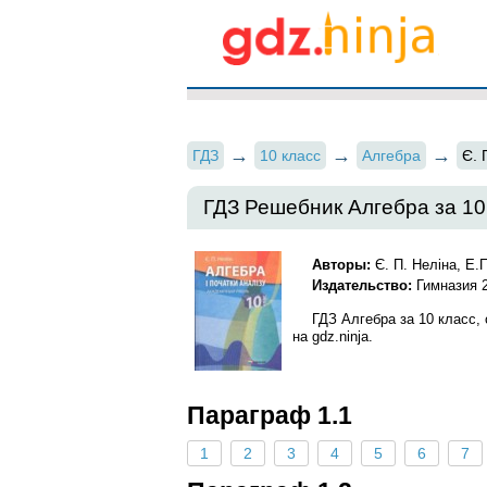
ГДЗ
10 класс
Алгебра
Є. 
ГДЗ Решебник Алгебра за 10 
Авторы:
Є. П. Неліна, Е.
Издательство:
Гимназия 
ГДЗ Алгебра за 10 класс,
на gdz.ninja.
Параграф 1.1
1
2
3
4
5
6
7