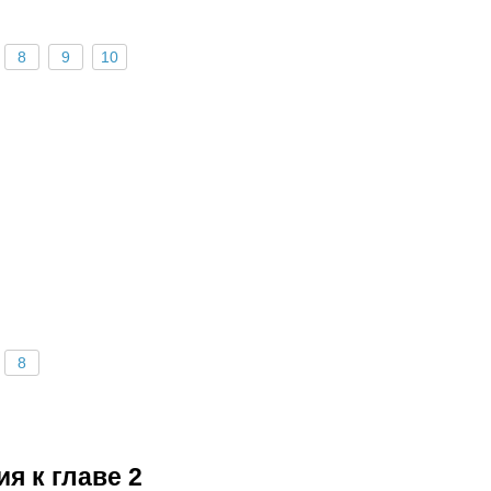
8
9
10
8
я к главе 2