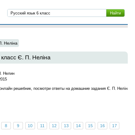
П. Неліна
класс Є. П. Неліна
П. Нелин
2015
 онлайн решебник, посмотри ответы на домашние задания Є. П. Неліна
8
9
10
11
12
13
14
15
16
17