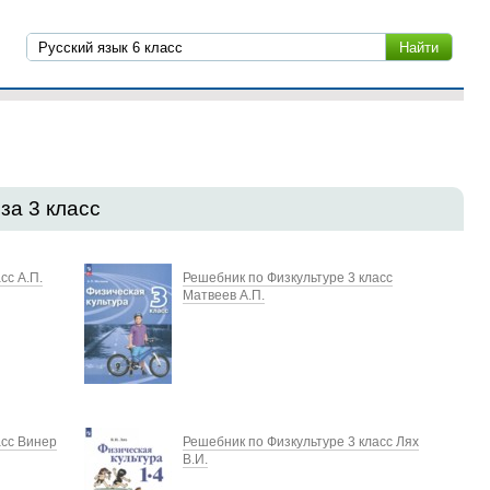
за 3 класс
сс А.П.
Решебник по Физкультуре 3 класс
Матвеев А.П.
асс Винер
Решебник по Физкультуре 3 класс Лях
В.И.